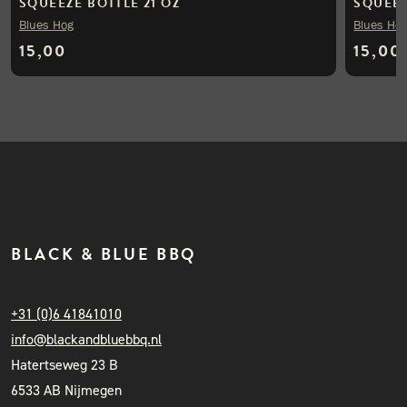
SQUEEZE BOTTLE 21 OZ
SQUEEZ
Blues Hog
Blues Ho
15,00
15,00
BLACK & BLUE BBQ
+31 (0)6 41841010
info@blackandbluebbq.nl
Hatertseweg 23 B
6533 AB Nijmegen