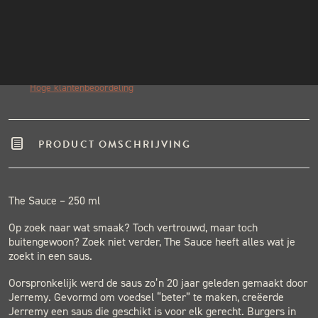
INSTAGRAM
Echte pitmasters
NIEUWSBRIEF
Winkel in Nijmegen
Gratis verzending vanaf €50,-
Binnen één werkdag verzonden.
Hoge klantenbeoordeling
PRODUCT OMSCHRIJVING
The Sauce – 250 ml
Op zoek naar wat smaak? Toch vertrouwd, maar toch
buitengewoon? Zoek niet verder, The Sauce heeft alles wat je
zoekt in een saus.
Oorspronkelijk werd de saus zo’n 20 jaar geleden gemaakt door
Jerremy. Gevormd om voedsel “beter” te maken, creëerde
Jerremy een saus die geschikt is voor elk gerecht. Burgers in