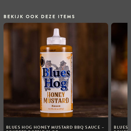
BEKIJK OOK DEZE ITEMS
BLUES HOG HONEY MUSTARD BBQ SAUCE –
BLUES 