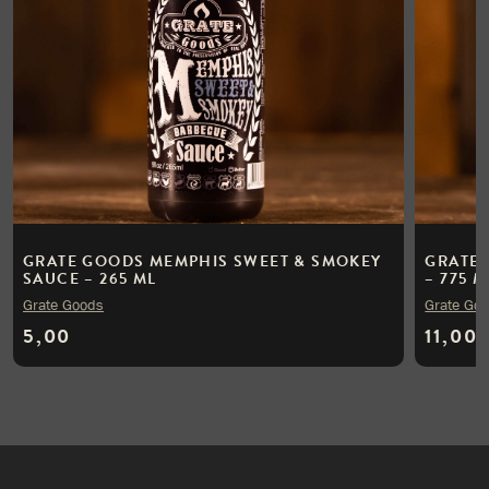
GRATE GOODS MEMPHIS SWEET & SMOKEY
GRATE 
SAUCE – 265 ML
– 775 M
Grate Goods
Grate Go
5,00
11,00