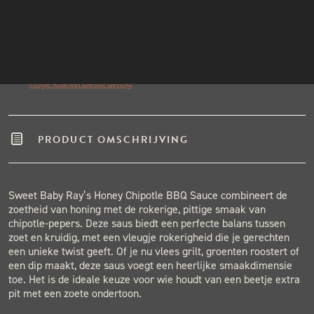
INSTAGRAM
Echte pitmasters
Winkel in Nijmegen
NIEUWSBRIEF
Gratis verzending vanaf €50,-
Binnen één werkdag verzonden.
Hoge klantenbeoordeling
PRODUCT OMSCHRIJVING
Sweet Baby Ray’s Honey Chipotle BBQ Sauce combineert de
zoetheid van honing met de rokerige, pittige smaak van
chipotle-pepers. Deze saus biedt een perfecte balans tussen
zoet en kruidig, met een vleugje rokerigheid die je gerechten
een unieke twist geeft. Of je nu vlees grilt, groenten roostert of
een dip maakt, deze saus voegt een heerlijke smaakdimensie
toe. Het is de ideale keuze voor wie houdt van een beetje extra
pit met een zoete ondertoon.