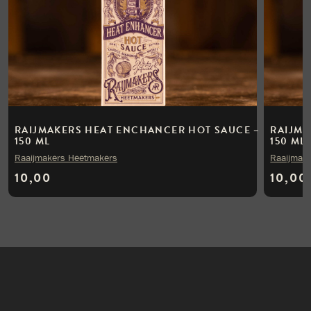
RAIJMAKERS HEAT ENCHANCER HOT SAUCE –
RAIJMA
150 ML
150 ML
Raaijmakers Heetmakers
Raaijmak
10,00
10,00