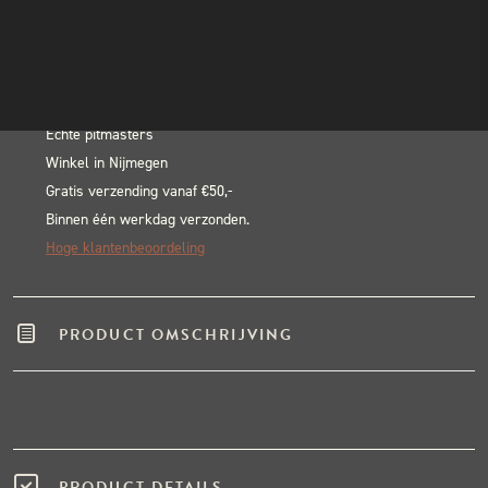
Hot
INSTAGRAM
In winkelwagen
Sauce
NIEUWSBRIEF
Alternative:
-
BLACK & BLUE BBQ:
150
ml
Echte pitmasters
Winkel in Nijmegen
aantal
Gratis verzending vanaf €50,-
Binnen één werkdag verzonden.
Hoge klantenbeoordeling
PRODUCT OMSCHRIJVING
PRODUCT DETAILS