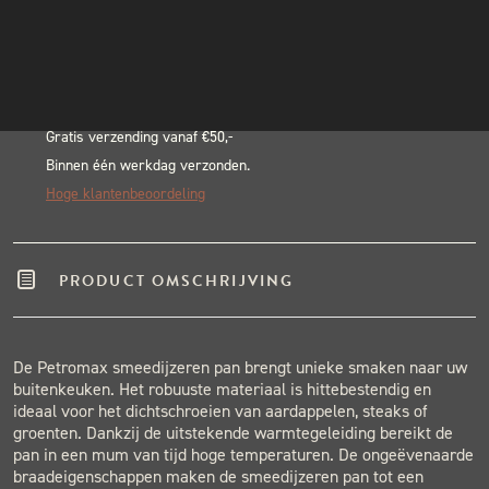
Alternative:
INSTAGRAM
BLACK & BLUE BBQ:
NIEUWSBRIEF
Echte pitmasters
Winkel in Nijmegen
Gratis verzending vanaf €50,-
Binnen één werkdag verzonden.
Hoge klantenbeoordeling
PRODUCT OMSCHRIJVING
De Petromax smeedijzeren pan brengt unieke smaken naar uw
buitenkeuken. Het robuuste materiaal is hittebestendig en
ideaal voor het dichtschroeien van aardappelen, steaks of
groenten. Dankzij de uitstekende warmtegeleiding bereikt de
pan in een mum van tijd hoge temperaturen. De ongeëvenaarde
braadeigenschappen maken de smeedijzeren pan tot een