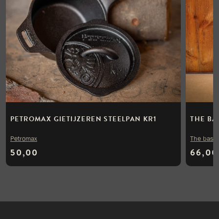
PETROMAX GIETIJZEREN STEELPAN KR1
THE BA
Petromax
The bast
50,00
66,00