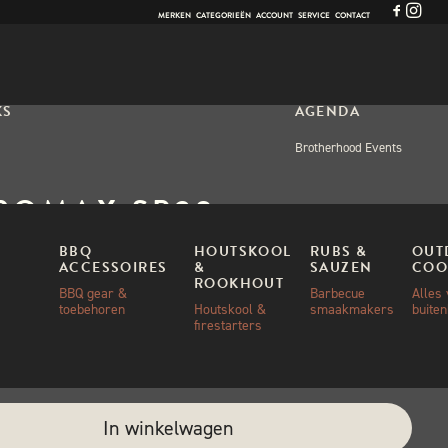
MERKEN
CATEGORIEËN
ACCOUNT
SERVICE
CONTACT
KS
AGENDA
Brotherhood Events
ROMAX SP28
EDIJZEREN PAN
BBQ
HOUTSKOOL
RUBS &
OUT
ACCESSOIRES
&
SAUZEN
COO
ROOKHOUT
BBQ gear &
Barbecue
Alles
toebehoren
Houtskool &
smaakmakers
buite
00
firestarters
ad
e:
In winkelwagen