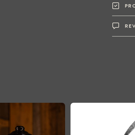
PR
RE