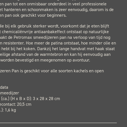
n pan tot een onmisbaar onderdeel in veel professionele
et hanteren en schoonmaken is zeer eenvoudig, daarom is de
en pan ook geschikt voor beginners.
ie bij elk gebruik sterker wordt, voorkomt dat je eten blijft
t chemicaliënvrije antiaanbakeffect ontstaat op natuurlijke
aakt de Petromax smeedijzeren pan na verloop van tijd nog
n resistenter. Hoe meer de patina ontstaat, hoe minder olie en
g hebt bij het koken. Dankzij het lange handvat met haak staat
eilige afstand van de warmtebron en kan hij eenvoudig aan
 worden bevestigd en meegenomen op avontuur.
eren Pan is geschikt voor alle soorten kachels en open
 data
smeedijzer
(ca.) (H x B x D): 3 x 28 x 28 cm
econtact: 20,5 cm
): 1,6 kg