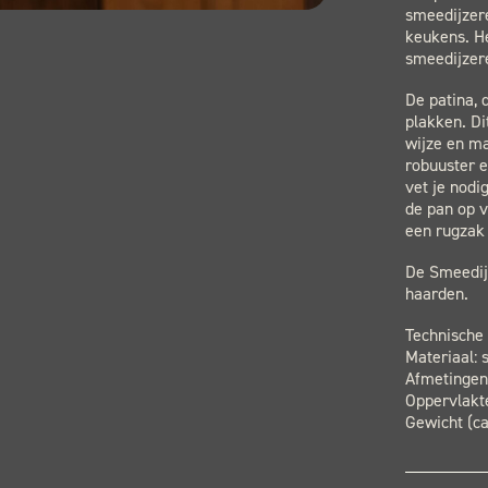
smeedijzere
keukens. H
smeedijzer
De patina, d
plakken. Di
wijze en m
robuuster e
vet je nodi
de pan op v
een rugzak
De Smeedijz
haarden.
Technische
Materiaal: 
Afmetingen 
Oppervlakt
Gewicht (ca.