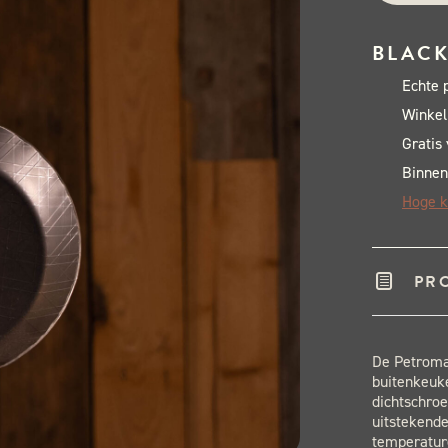
BLACK
Echte 
Winkel
Gratis
Binnen
Hoge k
PR
De Petroma
buitenkeuke
dichtschroe
uitstekende
temperatur