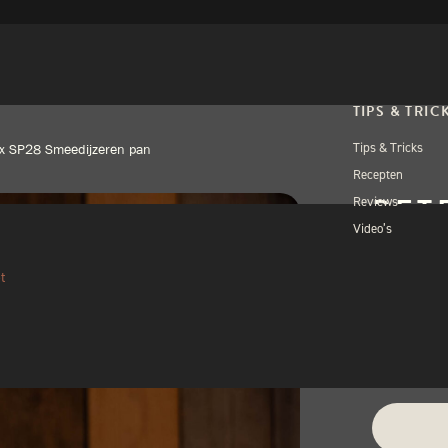
TIPS & TRIC
Tips & Tricks
x SP28 Smeedijzeren pan
Recepten
PET
Reviews
Video’s
SME
t
€
60,
1 op voorra
Alternativ