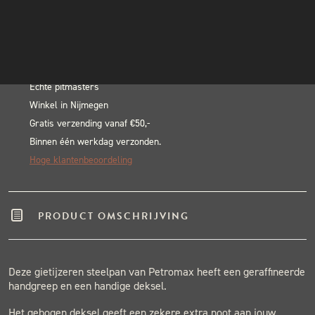
Steelpan
INSTAGRAM
In winkelwagen
Kr1
NIEUWSBRIEF
Alternative:
aantal
BLACK & BLUE BBQ:
Echte pitmasters
Winkel in Nijmegen
Gratis verzending vanaf €50,-
Binnen één werkdag verzonden.
Hoge klantenbeoordeling
PRODUCT OMSCHRIJVING
Deze gietijzeren steelpan van Petromax heeft een geraffineerde
handgreep en een handige deksel.
Het gebogen deksel geeft een zekere extra noot aan jouw