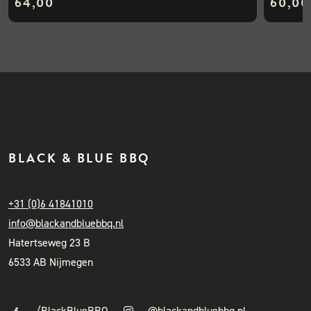
64,00
60,00
BLACK & BLUE BBQ
+31 (0)6 41841010
info@blackandbluebbq.nl
Hatertseweg 23 B
6533 AB Nijmegen
/BlackBlueBBQ
@blackandbluebbq.nl