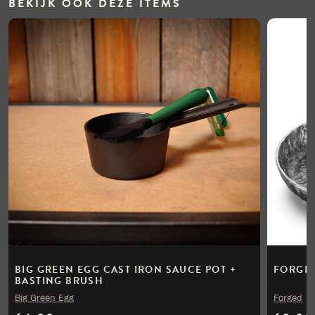
BEKIJK OOK DEZE ITEMS
BIG GREEN EGG CAST IRON SAUCE POT +
FORGED
BASTING BRUSH
Big Green Egg
Forged