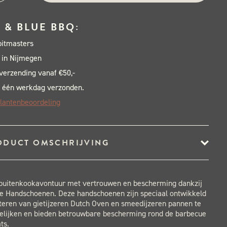
mide
Q
 & BLUE BBQ:
ves
pitmasters
al
 in Nijmegen
 verzending vanaf €50,-
 één werkdag verzonden.
lantenbeoordeling
ODUCT OMSCHRIJVING
 buitenkookavontuur met vertrouwen en bescherming dankzij
e Handschoenen. Deze handschoenen zijn speciaal ontwikkeld
teren van gietijzeren Dutch Oven en smeedijzeren pannen te
lijken en bieden betrouwbare bescherming rond de barbecue
ts.