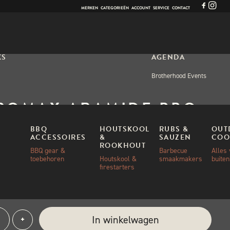
MERKEN
CATEGORIEËN
ACCOUNT
SERVICE
CONTACT
KS
AGENDA
Brotherhood Events
ROMAX ARAMIDE BBQ
VES
BBQ
HOUTSKOOL
RUBS &
OUT
ACCESSOIRES
&
SAUZEN
COO
ROOKHOUT
BBQ gear &
Barbecue
Alles
toebehoren
Houtskool &
smaakmakers
buite
00
firestarters
aad
romax
e:
In winkelwagen
+