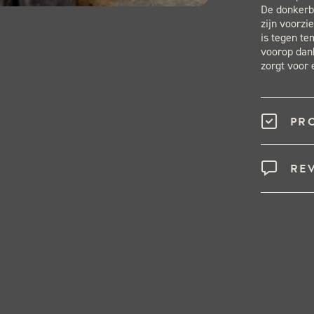
De donkerb
zijn voorzi
is tegen te
voorop dank
zorgt voor
PR
RE