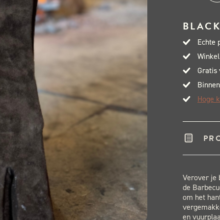
Ara
BB
BLACK
Glo
Echte 
aant
Winkel
Gratis
Binnen
Hoge k
PR
Verover je
de Barbecu
om het han
vergemakke
en vuurplaa