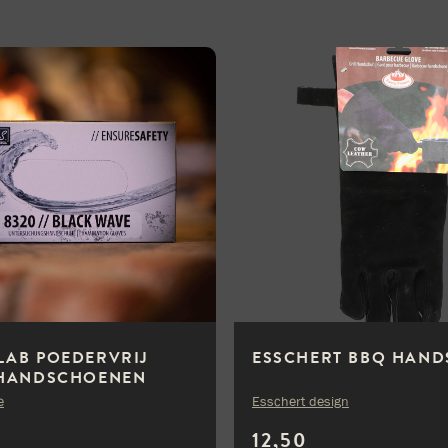
LAB POEDERVRIJ
ESSCHERT BBQ HAN
 HANDSCHOENEN
– L
e
Esschert design
12,50