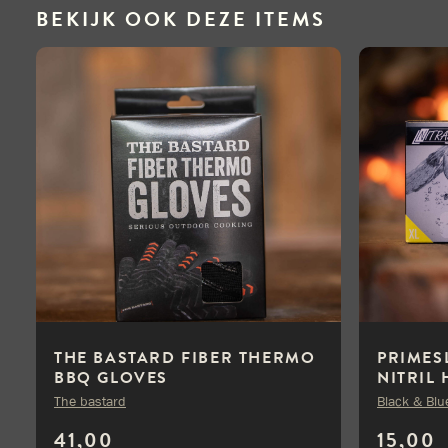
BEKIJK OOK DEZE ITEMS
THE BASTARD FIBER THERMO
PRIMES
BBQ GLOVES
NITRIL
ZWART 
The bastard
Black & Blu
41,00
15,00