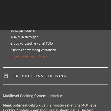
Multi
INSTAGRAM
In winkelwagen
Level
NIEUWSBRIEF
Alternative:
Cooking
BLACK & BLUE BBQ:
System
Medium
Echte pitmasters
Winkel in Nijmegen
aantal
Gratis verzending vanaf €50,-
Binnen één werkdag verzonden.
Hoge klantenbeoordeling
PRODUCT OMSCHRIJVING
Multilevel Cooking System – Medium
Maak optimaal gebruik van je roosters met ons Multilevel
Cooking System – een modulair systeem dat je Bastard