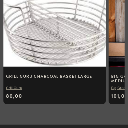
GRILL GURU CHARCOAL BASKET LARGE
BIG GR
MEDIU
Grill Guru
Big Green
80,00
101,0