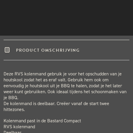
Winkel in Nijmegen
INSTAGRAM
Gratis verzending vanaf €50,-
NIEUWSBRIEF
Binnen één werkdag verzonden.
Hoge klantenbeoordeling
PRODUCT OMSCHRIJVING
Deze RVS kolenmand gebruik je voor het opschudden van je
houtskool zodat het as eraf valt. Gebruik hem ook om
eenvoudig je houtskool uit je BBQ te halen, zodat je het later
weer kunt gebruiiken. Ook ideaal tijdens het schoonmaken van
je BBQ.
De kolenmand is deelbaar. Creëer vanaf de start twee
hittezones.
Kolenmand past in de Bastard Compact
RVS kolenmand
Deelbaar