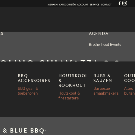
MERKEN
CATEGORIEËN
ACCOUNT
SERVICE
CONTACT
KS
AGENDA
Brotherhood Events
MOLINO CHIAVAZZA 0.0
ZA MEEL – 1KG
BBQ
HOUTSKOOL
RUBS &
OUT
ACCESSOIRES
&
SAUZEN
COO
ROOKHOUT
BBQ gear &
Barbecue
Alles
toebehoren
Houtskool &
smaakmakers
buite
0
firestarters
 & BLUE BBQ: