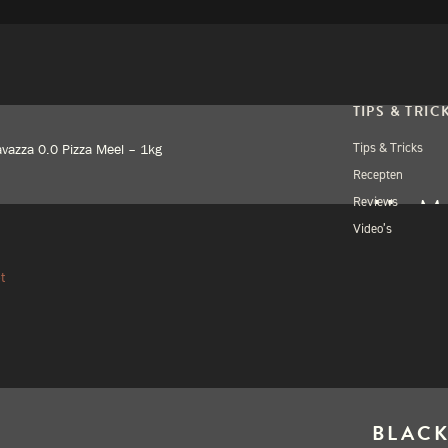
TIPS & TRIC
Tips & Tricks
iavazza 0.0 Pizza Meel – 1kg
Recepten
IL 
Reviews
Video’s
PIZ
t
€
3,5
Uitverkocht
BLACK