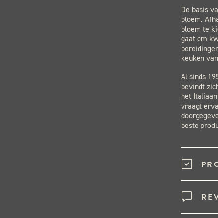
De basis va
bloem. Afha
bloem te ki
gaat om kwa
bereidingen
keuken van 
Al sinds 19
bevindt zic
het Italiaa
vraagt erva
doorgegeven
beste produ
PR
RE