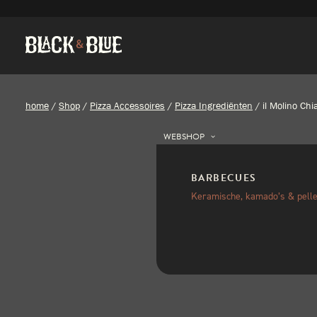
home
/
Shop
/
Pizza Accessoires
/
Pizza Ingrediënten
/
il Molino Ch
WEBSHOP
BARBECUES
Keramische, kamado’s & pelle