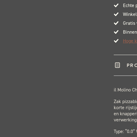
Echte 
Winkel
Gratis
Binnen
Hoge k
PR
il Molino C
Zak pizzabl
korte rijst
en knapperi
verwerking 
Type: “0.0”