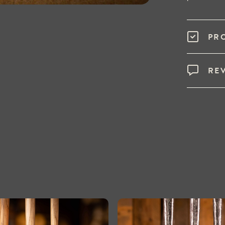
PR
RE