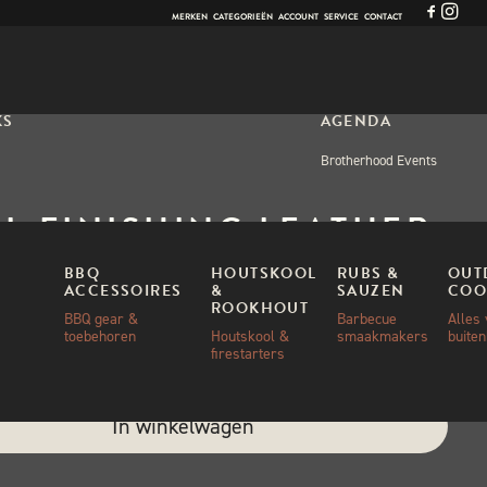
MERKEN
CATEGORIEËN
ACCOUNT
SERVICE
CONTACT
KS
AGENDA
Brotherhood Events
L FINISHING LEATHER
BBQ
HOUTSKOOL
RUBS &
OUT
ACCESSOIRES
&
SAUZEN
COO
ROOKHOUT
00
BBQ gear &
Barbecue
Alles
toebehoren
Houtskool &
smaakmakers
buite
firestarters
ad
e:
In winkelwagen