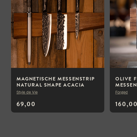
MAGNETISCHE MESSENSTRIP
OLIVE 
NATURAL SHAPE ACACIA
MESSEN
Style de Vie
Forged
69,00
160,0