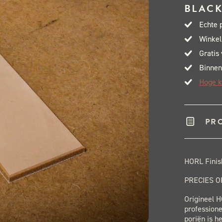
BLACK
Echte 
Winkel
Gratis
Binnen
Hoge k
PR
HORL Finis
PRECIES O
Origineel H
professione
poriën is he