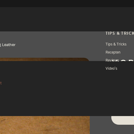
TIPS & TRIC
Tips & Tricks
g Leather
Recepten
HOR
Reviews
Video’s
t
€
29,
1 op voorra
Alternativ