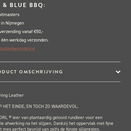
 & BLUE BBQ:
pitmasters
 in Nijmegen
 verzending vanaf €50,-
 één werkdag verzonden.
lantenbeoordeling
ODUCT OMSCHRIJVING
hing Leather
P HET EINDE, EN TOCH ZO WAARDEVOL.
ORL ® leer van plantaardig gelooid rundleer voor een
le afwerking na het slijpen. Dankzij het oppervlak met fijne
t mes perfect bevrijd van zelfs de fijnste slijpresten.