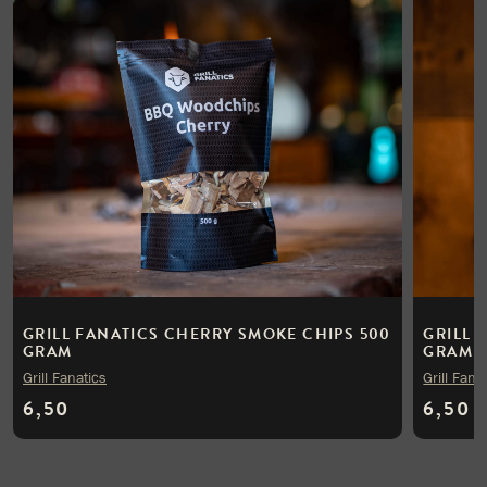
GRILL FANATICS CHERRY SMOKE CHIPS 500
GRILL 
GRAM
GRAM
Grill Fanatics
Grill Fana
6,50
6,50