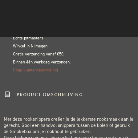
Hickory
INSTAGRAM
In winkelwagen
Smoke
NIEUWSBRIEF
Alternative:
Chips
BLACK & BLUE BBQ:
500
gram
Echte pitmasters
Winkel in Nijmegen
aantal
Gratis verzending vanaf €50,-
Binnen één werkdag verzonden.
Hoge klantenbeoordeling
PRODUCT OMSCHRIJVING
Met deze rooksnippers creëer je de lekkerste rooksmaak aan je
gerecht. Gooi een handvol snippers tussen de kolen of gebruik
de Smokebox om je rookhout te gebruiken.
Deze hickory snippers zijn perfect om een stevige rooksmaak