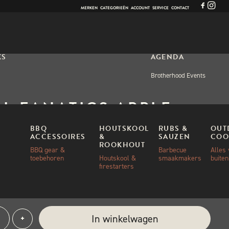
MERKEN
CATEGORIEËN
ACCOUNT
SERVICE
CONTACT
KS
AGENDA
Brotherhood Events
LL FANATICS APPLE
NKS 1KG
BBQ
HOUTSKOOL
RUBS &
OUT
ACCESSOIRES
&
SAUZEN
COO
ROOKHOUT
BBQ gear &
Barbecue
Alles
toebehoren
Houtskool &
smaakmakers
buite
0
firestarters
aad
e:
In winkelwagen
+