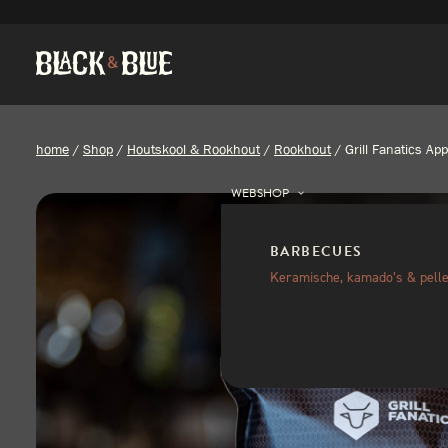
home
/
Shop
/
Houtskool & Rookhout
/
Rookhout
/
Grill Fanatics A
WEBSHOP
BARBECUES
Keramische, kamado’s & pelle