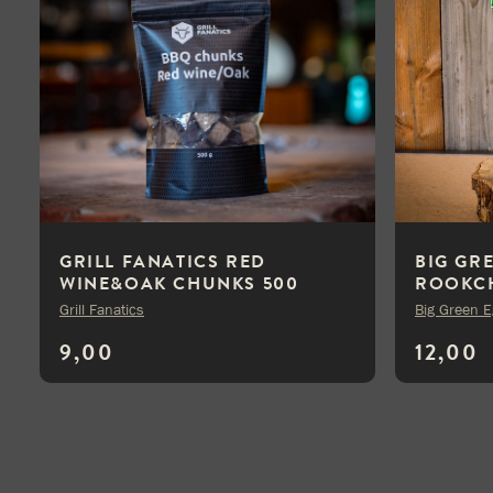
GRILL FANATICS RED
BIG GR
WINE&OAK CHUNKS 500
ROOKCH
GRAM
Grill Fanatics
Big Green 
9,00
12,00