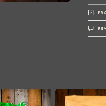
PR
RE