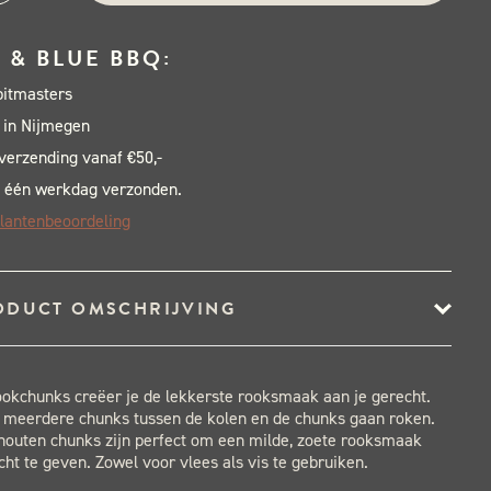
tics
le
 & BLUE BBQ:
nks
pitmasters
 in Nijmegen
al
 verzending vanaf €50,-
 één werkdag verzonden.
lantenbeoordeling
ODUCT OMSCHRIJVING
okchunks creëer je de lekkerste rooksmaak aan je gerecht.
f meerdere chunks tussen de kolen en de chunks gaan roken.
houten chunks zijn perfect om een milde, zoete rooksmaak
cht te geven. Zowel voor vlees als vis te gebruiken.