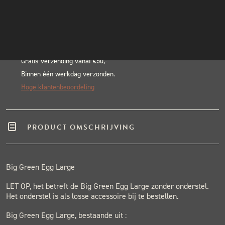
Alternative:
aantal
INSTAGRAM
BLACK & BLUE BBQ:
NIEUWSBRIEF
Echte pitmasters
Winkel in Nijmegen
Gratis verzending vanaf €50,-
Binnen één werkdag verzonden.
Hoge klantenbeoordeling
PRODUCT OMSCHRIJVING
Big Green Egg Large
LET OP, het betreft de Big Green Egg Large zonder onderstel.
Het onderstel is als losse accessoire bij te bestellen.
Big Green Egg Large, bestaande uit :