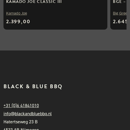
KAMADO JOE CLASSIC III
BGE – 
Kamado Joe
Big Green
2.399,00
2.645
BLACK & BLUE BBQ
+31 (0)6 41841010
info@blackandbluebbq.nl
Hatertseweg 23 B
6533 AB Nijmegen