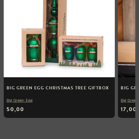
BIG GREEN EGG CHRISTMAS TREE GIFTBOX
BIG GR
Big Green Egg
Big Green
50,00
17,00