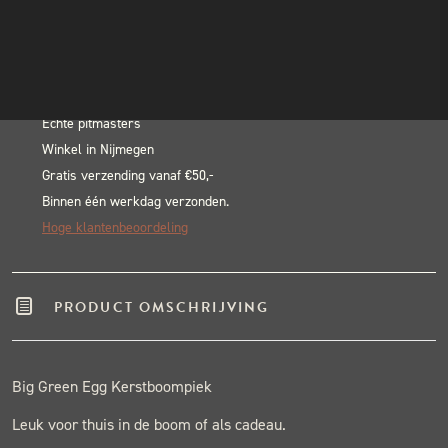
Egg
INSTAGRAM
In winkelwagen
Kerstboompiek
NIEUWSBRIEF
Alternative:
aantal
BLACK & BLUE BBQ:
Echte pitmasters
Winkel in Nijmegen
Gratis verzending vanaf €50,-
Binnen één werkdag verzonden.
Hoge klantenbeoordeling
PRODUCT OMSCHRIJVING
Big Green Egg Kerstboompiek
Leuk voor thuis in de boom of als cadeau.