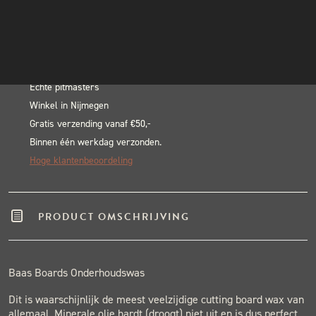
Onderhoudswas
INSTAGRAM
In winkelwagen
aantal
NIEUWSBRIEF
Alternative:
BLACK & BLUE BBQ:
Echte pitmasters
Winkel in Nijmegen
Gratis verzending vanaf €50,-
Binnen één werkdag verzonden.
Hoge klantenbeoordeling
PRODUCT OMSCHRIJVING
Baas Boards Onderhoudswas
Dit is waarschijnlijk de meest veelzijdige cutting board wax van
allemaal. Minerale olie hardt (droogt) niet uit en is dus perfect