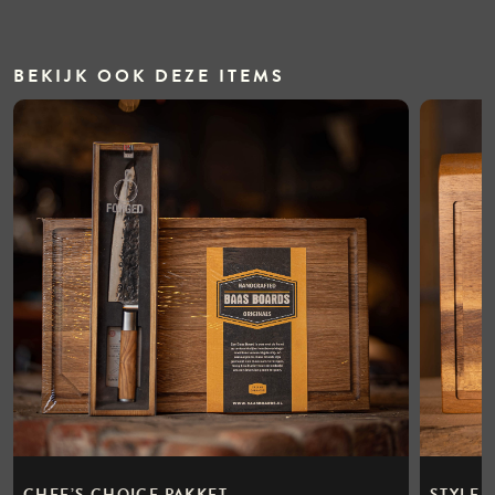
BEKIJK OOK DEZE ITEMS
CHEF’S CHOICE PAKKET
STYLE 