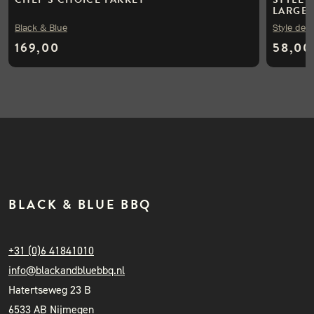
LARGE
Black & Blue
Style de V
169,00
58,00
BLACK & BLUE BBQ
+31 (0)6 41841010
info@blackandbluebbq.nl
Hatertseweg 23 B
6533 AB Nijmegen