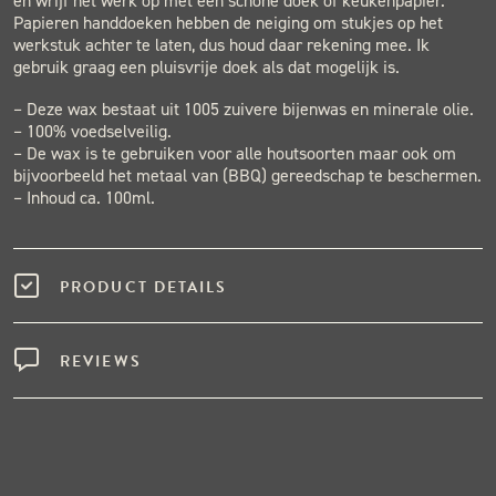
en wrijf het werk op met een schone doek of keukenpapier.
Papieren handdoeken hebben de neiging om stukjes op het
werkstuk achter te laten, dus houd daar rekening mee. Ik
gebruik graag een pluisvrije doek als dat mogelijk is.
– Deze wax bestaat uit 1005 zuivere bijenwas en minerale olie.
– 100% voedselveilig.
– De wax is te gebruiken voor alle houtsoorten maar ook om
bijvoorbeeld het metaal van (BBQ) gereedschap te beschermen.
– Inhoud ca. 100ml.
PRODUCT DETAILS
REVIEWS