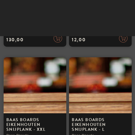
INSTAGRAM
NIEUWSBRIEF
BAAS BOARDS
BAAS BOARDS
EIKENHOUTEN
ONDERHOUDSWAS
SNIJPLANK - XL
Baas Boards
Baas Boards
130,00
12,00
BAAS BOARDS
BAAS BOARDS
EIKENHOUTEN
EIKENHOUTEN
SNIJPLANK - XXL
SNIJPLANK - L