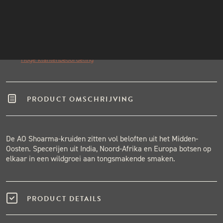
INSTAGRAM
Echte pitmasters
Winkel in Nijmegen
NIEUWSBRIEF
Gratis verzending vanaf €50,-
Binnen één werkdag verzonden.
Hoge klantenbeoordeling
PRODUCT OMSCHRIJVING
De AO Shoarma-kruiden zitten vol beloften uit het Midden-
Oosten. Specerijen uit India, Noord-Afrika en Europa botsen op
elkaar in een wildgroei aan tongsmakende smaken.
PRODUCT DETAILS