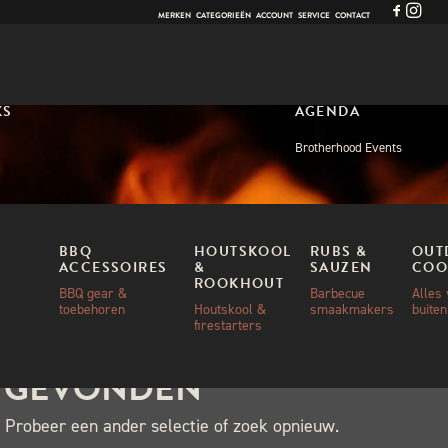
MERKEN
CATEGORIEËN
ACCOUNT
SERVICE
CONTACT
KS
AGENDA
Brotherhood Events
BBQ
HOUTSKOOL
RUBS &
OUT
ACCESSOIRES
&
SAUZEN
COO
ROOKHOUT
BBQ gear &
Barbecue
Alles
toebehoren
Houtskool &
smaakmakers
buite
firestarters
N GEVONDEN
 Probeer een ander selectie of zoek opnieuw.