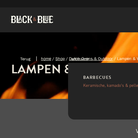
home
/
Shop
/
Dutch Ovens & Outdoor
/
Lampen & V
WEBSHOP
LAMPEN & VERLICHT
BARBECUES
Keramische, kamado’s & pelle