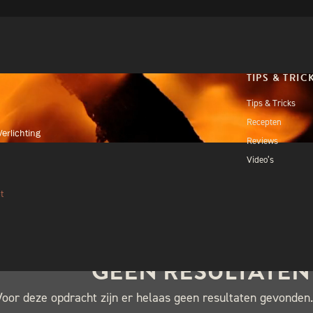
TIPS & TRIC
Tips & Tricks
Recepten
erlichting
Reviews
ING
Video’s
t
GEEN RESULTATE
Voor deze opdracht zijn er helaas geen resultaten gevonden.