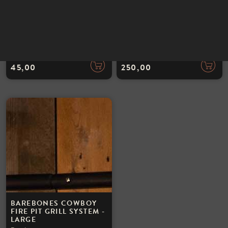
INSTAGRAM
NIEUWSBRIEF
PETROMAX TAS ATAGO /
PETROMAX ATAGO
FT12
VUURPLAATS / GRILL
Petromax
Petromax
45,00
250,00
BAREBONES COWBOY
FIRE PIT GRILL SYSTEM -
LARGE