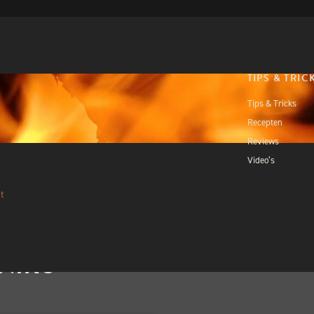
TIPS & TRIC
Tips & Tricks
Recepten
Reviews
Video’s
t
INIKU