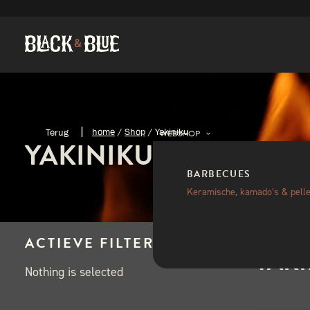
home
/
Shop
/
Yakiniku
WEBSHOP
YAKINIKU
BARBECUES
Keramische, kamado’s & pelle
ACTIEVE FILTERS
YAK
Nothing is selected