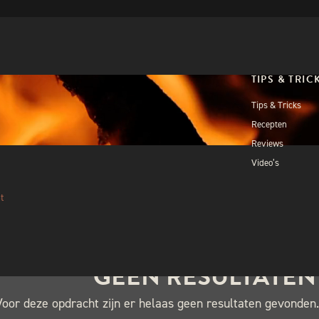
TIPS & TRIC
Tips & Tricks
Recepten
Reviews
Video’s
t
GEEN RESULTATE
Voor deze opdracht zijn er helaas geen resultaten gevonden.