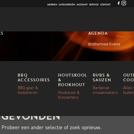
MERKEN
CATEGORIEËN
ACCOUNT
SERVICE
CONTACT
KS
AGENDA
Brotherhood Events
BBQ
HOUTSKOOL
RUBS &
OUT
ACCESSOIRES
&
SAUZEN
COO
ROOKHOUT
BBQ gear &
Barbecue
Alles
toebehoren
Houtskool &
smaakmakers
buite
firestarters
N GEVONDEN
 Probeer een ander selectie of zoek opnieuw.