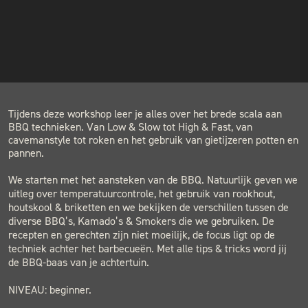
INSTAGRAM
COST
€115.00
NIEUWSBRIEF
LOCATION
BLACK & BLUE BBQ
Houtwerf, Hatertseweg 23B, Nijmegen
Tijdens deze workshop leer je alles over het brede scala aan
BBQ technieken. Van Low & Slow tot High & Fast, van
cavemanstyle tot roken en het gebruik van gietijzeren potten en
pannen.
We starten met het aansteken van de BBQ. Natuurlijk geven we
uitleg over temperatuurcontrole, het gebruik van rookhout,
houtskool & briketten en we bekijken de verschillen tussen de
diverse BBQ’s, Kamado’s & Smokers die we gebruiken. De
recepten en gerechten zijn niet moeilijk, de focus ligt op de
techniek achter het barbecueën. Met alle tips & tricks word jij
de BBQ-baas van je achtertuin.
NIVEAU: beginner.