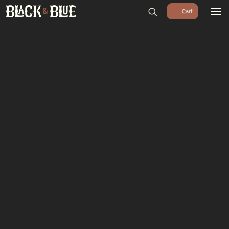
BARBECUES
BBQ ACCESSOIRES
HOUTSKOOL & ROOKHOUT
RUBS & SAUZEN
OUTDOOR COOKING
PIZZA OVENS
SALE
WORKSHOPS & CADEAU
AGENDA
GROEPEN
WORKSHOPS
DINNER & DRINKS
WALKING BBQ