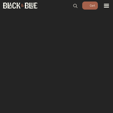
BARBECUES
BBQ ACCESSOIRES
HOUTSKOOL & ROOKHOUT
RUBS & SAUZEN
OUTDOOR COOKING
PIZZA OVENS
SALE
WORKSHOPS & CADEAU
AGENDA
GROEPEN
WORKSHOPS
DINNER & DRINKS
WALKING BBQ