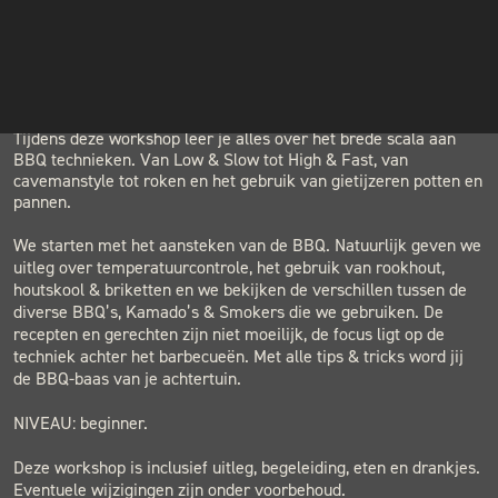
INSTAGRAM
LOCATION
NIEUWSBRIEF
BLACK & BLUE BBQ
Houtwerf, Hatertseweg 23B, Nijmegen
Tijdens deze workshop leer je alles over het brede scala aan
BBQ technieken. Van Low & Slow tot High & Fast, van
cavemanstyle tot roken en het gebruik van gietijzeren potten en
pannen.
We starten met het aansteken van de BBQ. Natuurlijk geven we
uitleg over temperatuurcontrole, het gebruik van rookhout,
houtskool & briketten en we bekijken de verschillen tussen de
diverse BBQ’s, Kamado’s & Smokers die we gebruiken. De
recepten en gerechten zijn niet moeilijk, de focus ligt op de
techniek achter het barbecueën. Met alle tips & tricks word jij
de BBQ-baas van je achtertuin.
NIVEAU: beginner.
Deze workshop is inclusief uitleg, begeleiding, eten en drankjes.
Eventuele wijzigingen zijn onder voorbehoud.