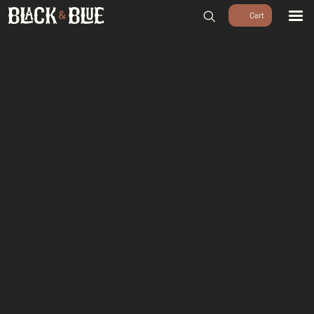
BARBECUES
BBQ ACCESSOIRES
HOUTSKOOL & ROOKHOUT
RUBS & SAUZEN
OUTDOOR COOKING
PIZZA OVENS
SALE
WORKSHOPS & CADEAU
AGENDA
GROEPEN
WORKSHOPS
DINNER & DRINKS
WALKING BBQ