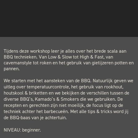
INSTAGRAM
COST
€109.00
NIEUWSBRIEF
LOCATION
BLACK & BLUE BBQ
Houtwerf, Hatertseweg 23B, Nijmegen
Tijdens deze workshop leer je alles over het brede scala aan
BBQ technieken. Van Low & Slow tot High & Fast, van
cavemanstyle tot roken en het gebruik van gietijzeren potten en
pannen.
We starten met het aansteken van de BBQ. Natuurlijk geven we
uitleg over temperatuurcontrole, het gebruik van rookhout,
houtskool & briketten en we bekijken de verschillen tussen de
diverse BBQ’s, Kamado’s & Smokers die we gebruiken. De
recepten en gerechten zijn niet moeilijk, de focus ligt op de
techniek achter het barbecueën. Met alle tips & tricks word jij
de BBQ-baas van je achtertuin.
NIVEAU: beginner.