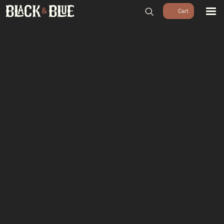
BARBECUES
BBQ ACCESSOIRES
HOUTSKOOL & ROOKHOUT
RUBS & SAUZEN
OUTDOOR COOKING
PIZZA OVENS
SALE
WORKSHOPS & CADEAU
AGENDA
GROEPEN
WORKSHOPS
DINNER & DRINKS
WALKING BBQ