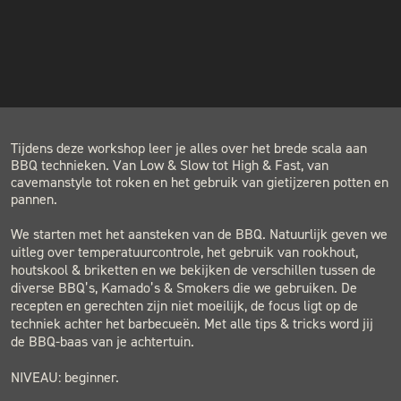
INSTAGRAM
COST
€109.00
NIEUWSBRIEF
LOCATION
BLACK & BLUE BBQ
Houtwerf, Hatertseweg 23B, Nijmegen
Tijdens deze workshop leer je alles over het brede scala aan
BBQ technieken. Van Low & Slow tot High & Fast, van
cavemanstyle tot roken en het gebruik van gietijzeren potten en
pannen.
We starten met het aansteken van de BBQ. Natuurlijk geven we
uitleg over temperatuurcontrole, het gebruik van rookhout,
houtskool & briketten en we bekijken de verschillen tussen de
diverse BBQ’s, Kamado’s & Smokers die we gebruiken. De
recepten en gerechten zijn niet moeilijk, de focus ligt op de
techniek achter het barbecueën. Met alle tips & tricks word jij
de BBQ-baas van je achtertuin.
NIVEAU: beginner.