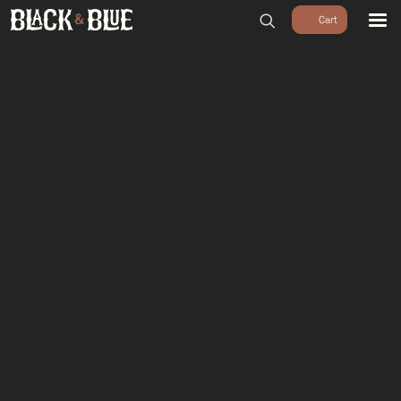
BARBECUES
BBQ ACCESSOIRES
HOUTSKOOL & ROOKHOUT
RUBS & SAUZEN
OUTDOOR COOKING
PIZZA OVENS
SALE
WORKSHOPS & CADEAU
AGENDA
GROEPEN
WORKSHOPS
DINNER & DRINKS
WALKING BBQ