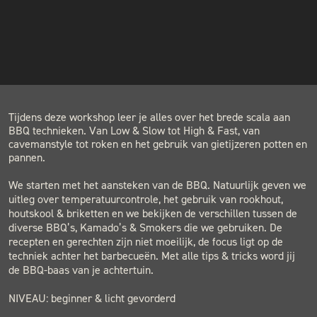
INSTAGRAM
COST
€89.00
NIEUWSBRIEF
LOCATION
BLACK & BLUE BBQ
Houtwerf, Hatertseweg 23B, Nijmegen
Tijdens deze workshop leer je alles over het brede scala aan
BBQ technieken. Van Low & Slow tot High & Fast, van
cavemanstyle tot roken en het gebruik van gietijzeren potten en
pannen.
We starten met het aansteken van de BBQ. Natuurlijk geven we
uitleg over temperatuurcontrole, het gebruik van rookhout,
houtskool & briketten en we bekijken de verschillen tussen de
diverse BBQ’s, Kamado’s & Smokers die we gebruiken. De
recepten en gerechten zijn niet moeilijk, de focus ligt op de
techniek achter het barbecueën. Met alle tips & tricks word jij
de BBQ-baas van je achtertuin.
NIVEAU: beginner & licht gevorderd