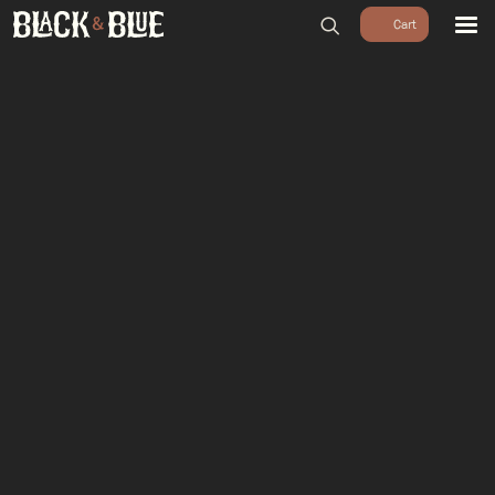
BARBECUES
BBQ ACCESSOIRES
HOUTSKOOL & ROOKHOUT
RUBS & SAUZEN
OUTDOOR COOKING
PIZZA OVENS
SALE
WORKSHOPS & CADEAU
AGENDA
GROEPEN
WORKSHOPS
DINNER & DRINKS
WALKING BBQ