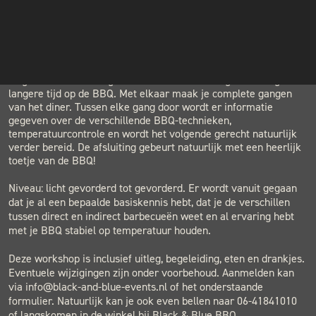
LOCATION
INSTAGRAM
BLACK & BLUE BBQ
Houtwerf, Hatertseweg 23B, Nijmegen
NIEUWSBRIEF
Je begint met uitleg over de avond en gaat dan snel aan de
slag. De voorbereiding is essentieel en enkele gerechten garen
langere tijd op de BBQ. Met elkaar maak je complete gangen
van het diner. Tussen elke gang door wordt er informatie
gegeven over de verschillende BBQ-technieken,
temperatuurcontrole en wordt het volgende gerecht natuurlijk
verder bereid. De afsluiting gebeurt natuurlijk met een heerlijk
toetje van de BBQ!
Niveau: licht gevorderd tot gevorderd. Er wordt vanuit gegaan
dat je al een bepaalde basiskennis hebt, dat je de verschillen
tussen direct en indirect barbecueën weet en al ervaring hebt
met je BBQ stabiel op temperatuur houden.
Deze workshop is inclusief uitleg, begeleiding, eten en drankjes.
Eventuele wijzigingen zijn onder voorbehoud. Aanmelden kan
via info@black-and-blue-events.nl of het onderstaande
formulier. Natuurlijk kan je ook even bellen naar 06-41841010
of langskomen in de winkel bij Black & Blue BBQ.