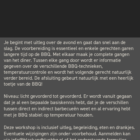
€89.00
INSTAGRAM
NIEUWSBRIEF
LOCATION
BLACK & BLUE BBQ
Houtwerf, Hatertseweg 23B, Nijmegen
Je begint met uitleg over de avond en gaat dan snel aan de
slag. De voorbereiding is essentieel en enkele gerechten garen
langere tijd op de BBQ. Met elkaar maak je complete gangen
van het diner. Tussen elke gang door wordt er informatie
gegeven over de verschillende BBQ-technieken,
temperatuurcontrole en wordt het volgende gerecht natuurlijk
verder bereid. De afsluiting gebeurt natuurlijk met een heerlijk
toetje van de BBQ!
Niveau: licht gevorderd tot gevorderd. Er wordt vanuit gegaan
dat je al een bepaalde basiskennis hebt, dat je de verschillen
tussen direct en indirect barbecueën weet en al ervaring hebt
met je BBQ stabiel op temperatuur houden.
Deze workshop is inclusief uitleg, begeleiding, eten en drankjes.
Eventuele wijzigingen zijn onder voorbehoud. Aanmelden kan
via info@blackandbluebbq.nl of het onderstaande formulier.