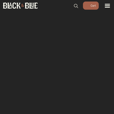
BARBECUES
BBQ ACCESSOIRES
HOUTSKOOL & ROOKHOUT
RUBS & SAUZEN
OUTDOOR COOKING
PIZZA OVENS
SALE
WORKSHOPS & CADEAU
AGENDA
GROEPEN
WORKSHOPS
DINNER & DRINKS
WALKING BBQ