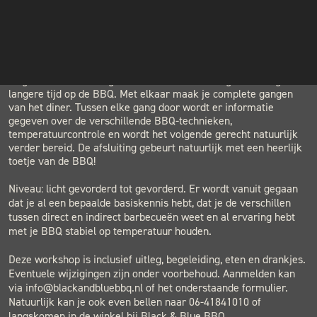
LOCATION
INSTAGRAM
BLACK & BLUE BBQ
Houtwerf, Hatertseweg 23B, Nijmegen
NIEUWSBRIEF
Je begint met uitleg over de avond en gaat dan snel aan de
slag. De voorbereiding is essentieel en enkele gerechten garen
langere tijd op de BBQ. Met elkaar maak je complete gangen
van het diner. Tussen elke gang door wordt er informatie
gegeven over de verschillende BBQ-technieken,
temperatuurcontrole en wordt het volgende gerecht natuurlijk
verder bereid. De afsluiting gebeurt natuurlijk met een heerlijk
toetje van de BBQ!
Niveau: licht gevorderd tot gevorderd. Er wordt vanuit gegaan
dat je al een bepaalde basiskennis hebt, dat je de verschillen
tussen direct en indirect barbecueën weet en al ervaring hebt
met je BBQ stabiel op temperatuur houden.
Deze workshop is inclusief uitleg, begeleiding, eten en drankjes.
Eventuele wijzigingen zijn onder voorbehoud. Aanmelden kan
via info@blackandbluebbq.nl of het onderstaande formulier.
Natuurlijk kan je ook even bellen naar 06-41841010 of
langskomen in de winkel bij Black & Blue BBQ.