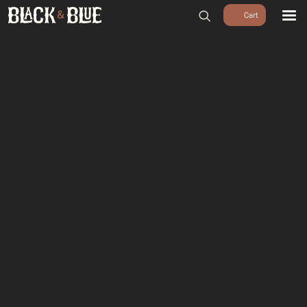
BARBECUES
BBQ ACCESSOIRES
HOUTSKOOL & ROOKHOUT
RUBS & SAUZEN
OUTDOOR COOKING
PIZZA OVENS
SALE
WORKSHOPS & CADEAU
AGENDA
GROEPEN
WORKSHOPS
DINNER & DRINKS
WALKING BBQ