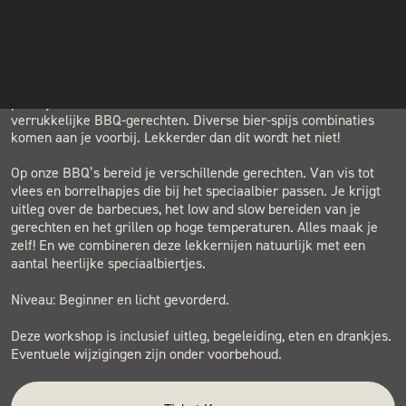
LOCATION
INSTAGRAM
BLACK & BLUE BBQ
Houtwerf, Hatertseweg 23B, Nijmegen
NIEUWSBRIEF
Het tofste van twee werelden gecombineerd! In deze workshop
proef je de lekkerste bieren in combinatie met de meest
verrukkelijke BBQ-gerechten. Diverse bier-spijs combinaties
komen aan je voorbij. Lekkerder dan dit wordt het niet!
Op onze BBQ’s bereid je verschillende gerechten. Van vis tot
vlees en borrelhapjes die bij het speciaalbier passen. Je krijgt
uitleg over de barbecues, het low and slow bereiden van je
gerechten en het grillen op hoge temperaturen. Alles maak je
zelf! En we combineren deze lekkernijen natuurlijk met een
aantal heerlijke speciaalbiertjes.
Niveau: Beginner en licht gevorderd.
Deze workshop is inclusief uitleg, begeleiding, eten en drankjes.
Eventuele wijzigingen zijn onder voorbehoud.