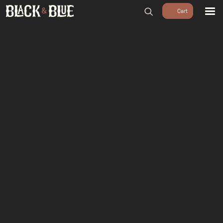
BARBECUES
BBQ ACCESSOIRES
HOUTSKOOL & ROOKHOUT
RUBS & SAUZEN
OUTDOOR COOKING
PIZZA OVENS
SALE
WORKSHOPS & CADEAU
AGENDA
GROEPEN
WORKSHOPS
DINNER & DRINKS
WALKING BBQ