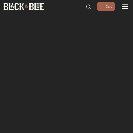
BARBECUES
BBQ ACCESSOIRES
HOUTSKOOL & ROOKHOUT
RUBS & SAUZEN
OUTDOOR COOKING
PIZZA OVENS
SALE
WORKSHOPS & CADEAU
AGENDA
GROEPEN
WORKSHOPS
DINNER & DRINKS
WALKING BBQ