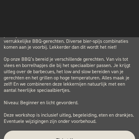
LOCATION
INSTAGRAM
BLACK & BLUE BBQ
Houtwerf, Hatertseweg 23B, Nijmegen
NIEUWSBRIEF
Het tofste van twee werelden gecombineerd! In deze workshop
proef je de lekkerste bieren in combinatie met de meest
verrukkelijke BBQ-gerechten. Diverse bier-spijs combinaties
komen aan je voorbij. Lekkerder dan dit wordt het niet!
Op onze BBQ’s bereid je verschillende gerechten. Van vis tot
vlees en borrelhapjes die bij het speciaalbier passen. Je krijgt
uitleg over de barbecues, het low and slow bereiden van je
gerechten en het grillen op hoge temperaturen. Alles maak je
zelf! En we combineren deze lekkernijen natuurlijk met een
aantal heerlijke speciaalbiertjes.
Niveau: Beginner en licht gevorderd.
Deze workshop is inclusief uitleg, begeleiding, eten en drankjes.
Eventuele wijzigingen zijn onder voorbehoud.