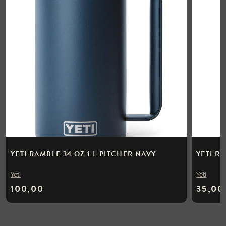
YETI RAMBLE 34 OZ 1 L PITCHER NAVY
YETI R
Yeti
Yeti
100,00
35,00