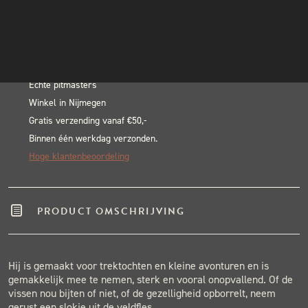
Flask
INSTAGRAM
In winkelwagen
Forest
NIEUWSBRIEF
Alternative:
Green
BLACK & BLUE BBQ:
aantal
Echte pitmasters
Winkel in Nijmegen
Gratis verzending vanaf €50,-
Binnen één werkdag verzonden.
Hoge klantenbeoordeling
PRODUCT OMSCHRIJVING
Hij is gemaakt voor trektochten en kleine avonturen en is
gemakkelijk mee te nemen, sterk en vooral onopvallend. Of de
vissen nou bijten of niet, of de gezelligheid opborrelt, neem
gerust een slokje uit de veldfles.