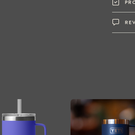
PR
RE