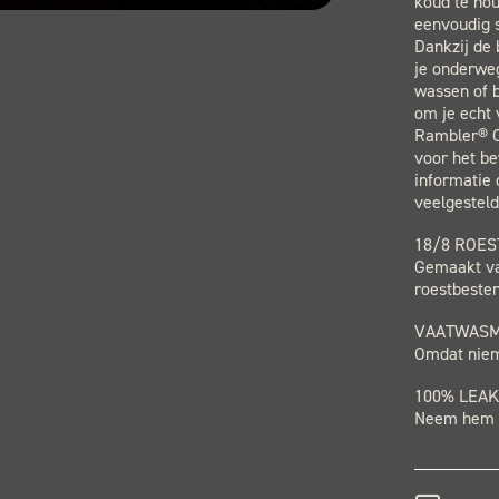
koud te ho
eenvoudig 
Dankzij de
je onderweg
wassen of b
om je echt 
Rambler® C
voor het b
informatie 
veelgestel
18/8 ROES
Gemaakt van
roestbesten
VAATWASM
Omdat niem
100% LEA
Neem hem 