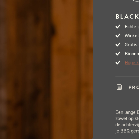
Bas
Ton
BLACK
Del
Echte 
aant
Winkel
Gratis
Binnen
Hoge k
PR
Een lange B
zowel op kl
de achterzi
je BBQ ger