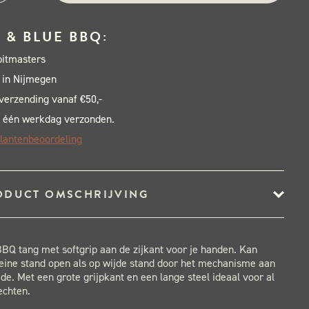
tard
g
 & BLUE BBQ:
uxe
pitmasters
al
 in Nijmegen
 verzending vanaf €50,-
 één werkdag verzonden.
lantenbeoordeling
ODUCT OMSCHRIJVING
BQ tang met softgrip aan de zijkant voor je handen. Kan
eine stand open als op wijde stand door het mechanisme aan
jde. Met een grote grijpkant en een lange steel ideaal voor al
echten.