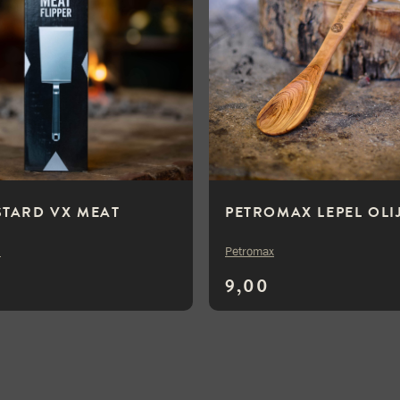
STARD VX MEAT
PETROMAX LEPEL OL
R
d
Petromax
9,00