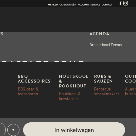
MERKEN
CATEGORIEËN
ACCOUNT
SERVICE
CONTACT
KS
AGENDA
Brotherhood Events
 BASTARD TONG
UXE
BBQ
HOUTSKOOL
RUBS &
OUT
ACCESSOIRES
&
SAUZEN
COO
ROOKHOUT
BBQ gear &
Barbecue
Alles
toebehoren
Houtskool &
smaakmakers
buite
00
firestarters
aad
e:
In winkelwagen
+