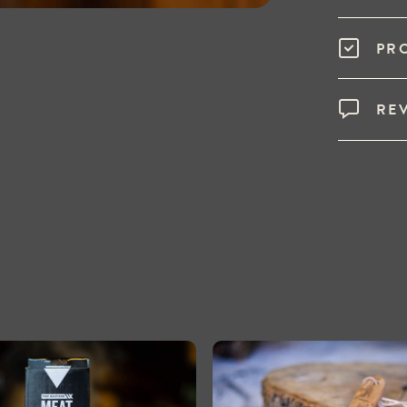
PR
RE