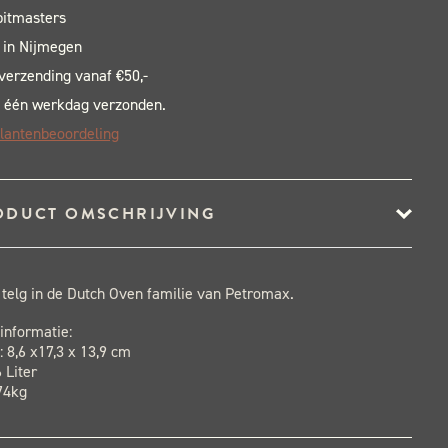
pitmasters
 in Nijmegen
 verzending vanaf €50,-
 één werkdag verzonden.
lantenbeoordeling
ODUCT OMSCHRIJVING
 telg in de Dutch Oven familie van Petromax.
informatie:
 8,6 x17,3 x 13,9 cm
 Liter
74kg