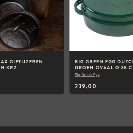
AX GIETIJZEREN
BIG GREEN EGG DUT
AN KR2
GROEN OVAAL Ø 35 
Big Green Egg
239,00