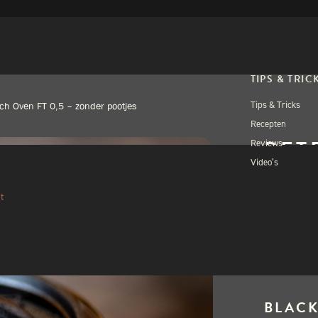
TIPS & TRIC
Tips & Tricks
ch Oven FT 0,5 – zonder pootjes
Recepten
PET
Reviews
Video’s
FT 
t
€
25,
Uitverkocht
BLACK