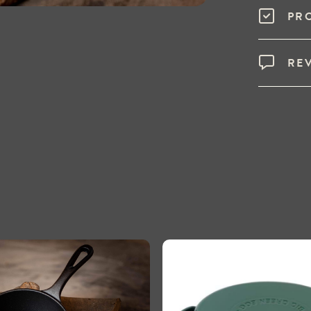
PR
RE