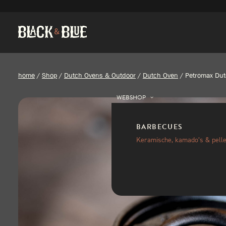
home
/
Shop
/
Dutch Ovens & Outdoor
/
Dutch Oven
/
Petromax Dut
WEBSHOP
BARBECUES
Keramische, kamado’s & pelle