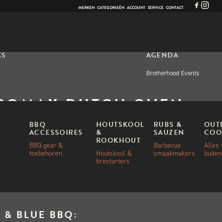
MERKEN
CATEGORIEËN
ACCOUNT
SERVICE
CONTACT
KS
AGENDA
Brotherhood Events
ROMAX DUTCH OVEN
0,5 – ZONDER POOTJES
BBQ
HOUTSKOOL
RUBS &
OUT
ACCESSOIRES
&
SAUZEN
COO
ROOKHOUT
BBQ gear &
Barbecue
Alles
toebehoren
Houtskool &
smaakmakers
buite
00
firestarters
 & BLUE BBQ: