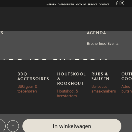
MERKEN
CATEGORIEËN
ACCOUNT
SERVICE
CONTACT
KS
AGENDA
Brotherhood Events
ADO JOE CHARCOAL
ET CLASSIC I & II
BBQ
HOUTSKOOL
RUBS &
OUT
ACCESSOIRES
&
SAUZEN
COO
ROOKHOUT
BBQ gear &
Barbecue
Alles
toebehoren
Houtskool &
smaakmakers
buite
,00
firestarters
ad
ado
e:
In winkelwagen
+