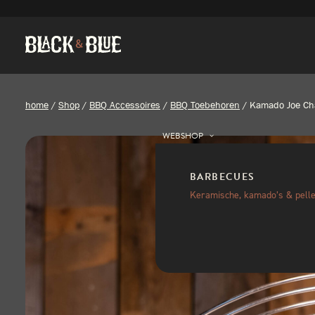
home
/
Shop
/
BBQ Accessoires
/
BBQ Toebehoren
/
Kamado Joe Char
WEBSHOP
BARBECUES
Keramische, kamado’s & pelle