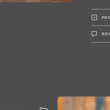
PR
RE