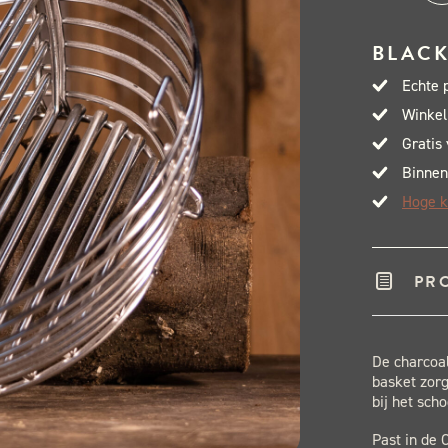
Joe
Cha
BLACK
Bas
Echte 
Clas
Winkel
I
Gratis
&
Binnen
II
Hoge k
aant
PR
De charcoal
basket zorg
bij het sc
Past in de C