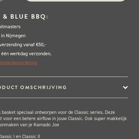
rcoal
 & BLUE BBQ:
ket
pitmasters
sic
 in Nijmegen
 verzending vanaf €50,-
 één werkdag verzonden.
lantenbeoordeling
al
ODUCT OMSCHRIJVING
 basket speciaal ontworpen voor de Classic series. Deze
t voor een betere airflow in jouw Classic. Ook super makkelijk
hoonmaken van je Kamado Joe
lassic I en Classic II