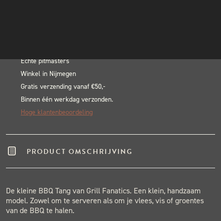
BBQ
INSTAGRAM
In winkelwagen
Tang
NIEUWSBRIEF
Alternative:
-
BLACK & BLUE BBQ:
Klein
aantal
Echte pitmasters
Winkel in Nijmegen
Gratis verzending vanaf €50,-
Binnen één werkdag verzonden.
Hoge klantenbeoordeling
PRODUCT OMSCHRIJVING
De kleine BBQ Tang van Grill Fanatics. Een klein, handzaam
model. Zowel om te serveren als om je vlees, vis of groentes
van de BBQ te halen.