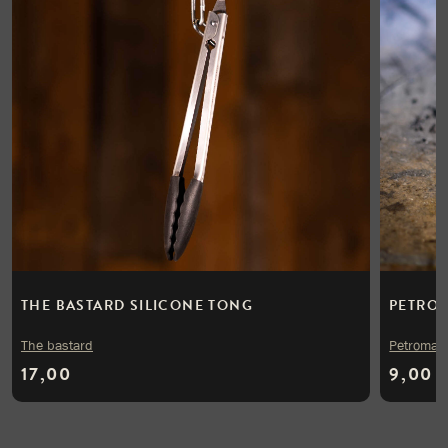
THE BASTARD SILICONE TONG
PETROM
The bastard
Petromax
17,00
9,00