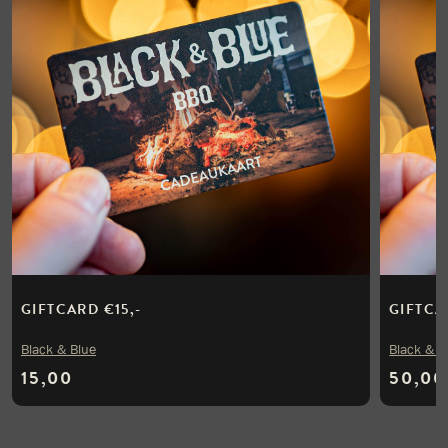
GIFTCARD €15,-
GIFTCA
Black & Blue
Black & B
15,00
50,00