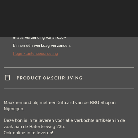
Alternative:
INSTAGRAM
BLACK & BLUE BBQ:
NIEUWSBRIEF
Echte pitmasters
Winkel in Nijmegen
Gratis verzending vanaf €50,-
Binnen één werkdag verzonden.
Hoge klantenbeoordeling
PRODUCT OMSCHRIJVING
Maak iemand blij met een Giftcard van de BBQ Shop in
Nijmegen.
Deze bon is in te leveren voor alle verkochte artikelen in de
zaak aan de Hatertseweg 23b.
Ook online in te leveren!