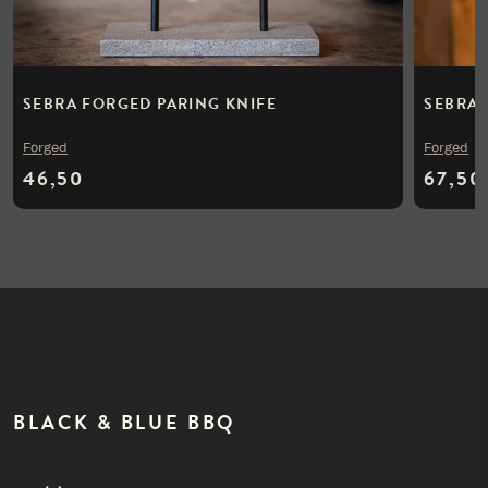
SEBRA FORGED PARING KNIFE
SEBRA 
Forged
Forged
46,50
67,50
BLACK & BLUE BBQ