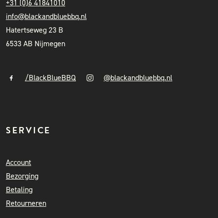
+31 (0)6 41841010
info@blackandbluebbq.nl
Hatertseweg 23 B
6533 AB Nijmegen
/BlackBlueBBQ
@blackandbluebbq.nl
SERVICE
Account
Bezorging
Betaling
Retourneren