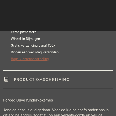
Kinderkoksmes
INSTAGRAM
In winkelwagen
aantal
NIEUWSBRIEF
Alternative:
BLACK & BLUE BBQ:
Echte pitmasters
Winkel in Nijmegen
Gratis verzending vanaf €50,-
Binnen één werkdag verzonden.
Hoge klantenbeoordeling
PRODUCT OMSCHRIJVING
Forged Olive Kinderkoksmes
Jong geleerd is oud gedaan. Voor de kleine chefs onder ons is
dit erg belangrijk zodat zij op een verantwoorde en veilige