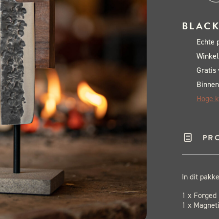
Mes
+
BLACK
Mes
Echte 
pak
Winkel
aant
Gratis
Binnen
Hoge k
PR
In dit pakket
1 x Forged 
1 x Magnet