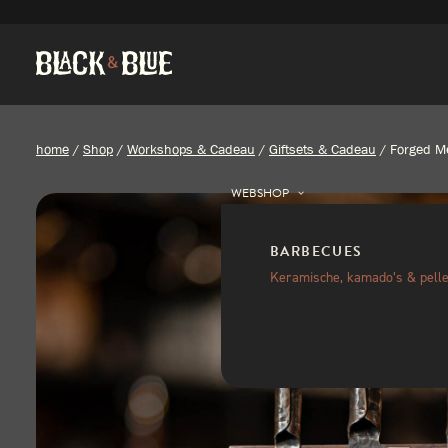
home
/
Shop
/
Workshops & Cadeau
/
Giftsets & Cadeau
/
Forged M
WEBSHOP
BARBECUES
Keramische, kamado’s & pelle