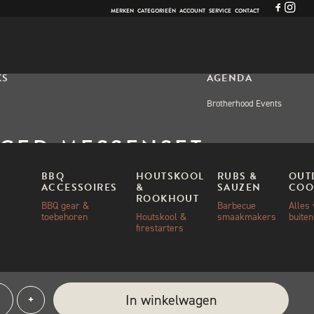
MERKEN
CATEGORIEËN
ACCOUNT
SERVICE
CONTACT
KS
AGENDA
Brotherhood Events
GED MESSENSET +
SENBLOK PAKKET
BBQ
HOUTSKOOL
RUBS &
OUT
ACCESSOIRES
&
SAUZEN
COO
ROOKHOUT
BBQ gear &
Barbecue
Alles
toebehoren
Houtskool &
smaakmakers
buite
,00
firestarters
ad
ged
e:
In winkelwagen
+