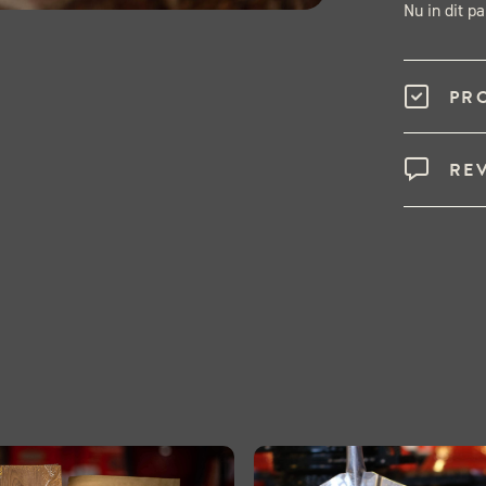
Nu in dit p
PR
RE