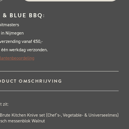
senset
 & BLUE BBQ:
senblok
pitmasters
ket
 in Nijmegen
al
 verzending vanaf €50,-
 één werkdag verzonden.
lantenbeoordeling
ODUCT OMSCHRIJVING
 zit:
Brute Kitchen Knive set (Chef’s-, Vegetable- & Universeelmes)
isch messenblok Walnut