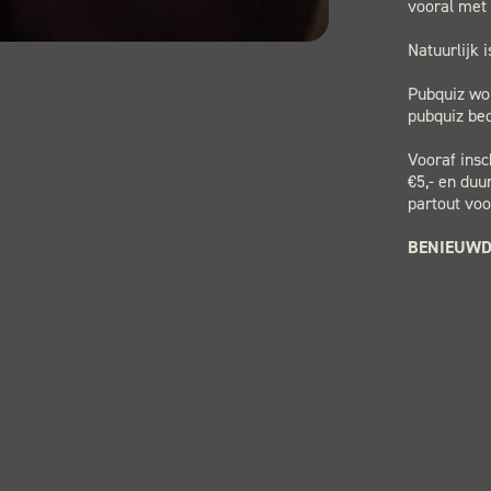
vooral met 
Natuurlijk 
Pubquiz wo
pubquiz bed
Vooraf insc
€5,- en duu
partout voo
BENIEUWD