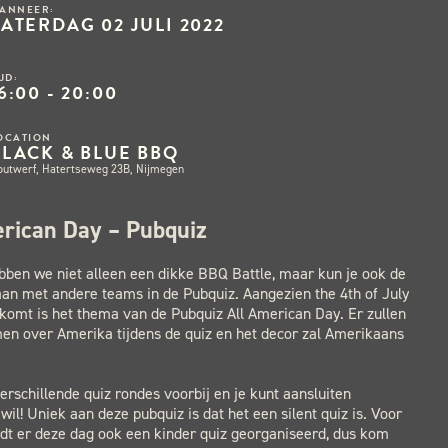
ANNEER:
ZATERDAG 02 JULI 2022
IJD:
6:00 - 20:00
OCATION
BLACK & BLUE BBQ
outwerf, Hatertseweg 23B, Nijmegen
erican Day – Pubquiz
ebben we niet alleen een dikke BBQ Battle, maar kun je ook de
aan met andere teams in de Pubquiz. Aangezien the 4th of July
 komt is het thema van de Pubquiz All American Day. Er zullen
en over Amerika tijdens de quiz en het decor zal Amerikaans
rschillende quiz rondes voorbij en je kunt aansluiten
 wil! Uniek aan deze pubquiz is dat het een silent quiz is. Voor
dt er deze dag ook een kinder quiz georganiseerd, dus kom