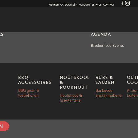
MERKEN
CATEGORIEËN
ACCOUNT
SERVICE
CONTACT
KS
AGENDA
Brotherhood Events
 EVENTS
BBQ
HOUTSKOOL
RUBS &
OUT
ACCESSOIRES
&
SAUZEN
COO
 AMERICAN DAY –
ROOKHOUT
BBQ gear &
Barbecue
Alles
QUIZ
toebehoren
Houtskool &
smaakmakers
buite
firestarters
ekt
n!