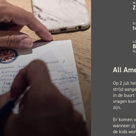
W
T
1
L
H
All Am
Op 2 juli h
strijd aang
in de buurt
vragen kom
zijn.
Er komen ve
wanneer jij
de kids wor