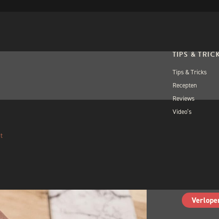
TIPS & TRIC
Tips & Tricks
Recepten
Reviews
Video’s
BROTHERHOOD
ALL
t
PUB
Volgebo
Verlope