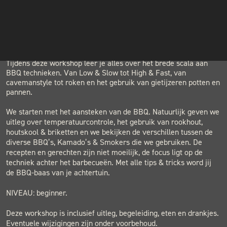
INSTAGRAM
LOCATION
NIEUWSBRIEF
BLACK & BLUE BBQ
Houtwerf, Hatertseweg 23B, Nijmegen
Tijdens deze workshop leer je alles over het brede scala aan
BBQ technieken. Van Low & Slow tot High & Fast, van
cavemanstyle tot roken en het gebruik van gietijzeren potten en
pannen.
We starten met het aansteken van de BBQ. Natuurlijk geven we
uitleg over temperatuurcontrole, het gebruik van rookhout,
houtskool & briketten en we bekijken de verschillen tussen de
diverse BBQ’s, Kamado’s & Smokers die we gebruiken. De
recepten en gerechten zijn niet moeilijk, de focus ligt op de
techniek achter het barbecueën. Met alle tips & tricks word jij
de BBQ-baas van je achtertuin.
NIVEAU: beginner.
Deze workshop is inclusief uitleg, begeleiding, eten en drankjes.
Eventuele wijzigingen zijn onder voorbehoud.