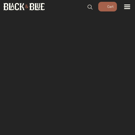
BARBECUES
BBQ ACCESSOIRES
HOUTSKOOL & ROOKHOUT
RUBS & SAUZEN
OUTDOOR COOKING
PIZZA OVENS
SALE
WORKSHOPS & CADEAU
AGENDA
GROEPEN
WORKSHOPS
DINNER & DRINKS
WALKING BBQ