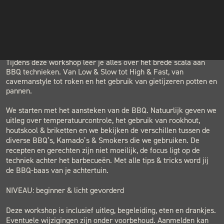
INSTAGRAM
LOCATION
NIEUWSBRIEF
BLACK & BLUE BBQ
Houtwerf, Hatertseweg 23B, Nijmegen
Tijdens deze workshop leer je alles over het brede scala aan
BBQ technieken. Van Low & Slow tot High & Fast, van
cavemanstyle tot roken en het gebruik van gietijzeren potten en
pannen.
We starten met het aansteken van de BBQ. Natuurlijk geven we
uitleg over temperatuurcontrole, het gebruik van rookhout,
houtskool & briketten en we bekijken de verschillen tussen de
diverse BBQ’s, Kamado’s & Smokers die we gebruiken. De
recepten en gerechten zijn niet moeilijk, de focus ligt op de
techniek achter het barbecueën. Met alle tips & tricks word jij
de BBQ-baas van je achtertuin.
NIVEAU: beginner & licht gevorderd
Deze workshop is inclusief uitleg, begeleiding, eten en drankjes.
Eventuele wijzigingen zijn onder voorbehoud. Aanmelden kan