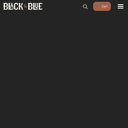
BARBECUES
BBQ ACCESSOIRES
HOUTSKOOL & ROOKHOUT
RUBS & SAUZEN
OUTDOOR COOKING
PIZZA OVENS
SALE
WORKSHOPS & CADEAU
AGENDA
GROEPEN
WORKSHOPS
DINNER & DRINKS
WALKING BBQ