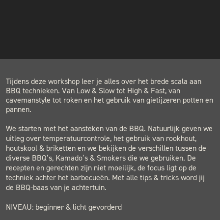
INSTAGRAM
COST
€89.00
NIEUWSBRIEF
LOCATION
BLACK & BLUE BBQ
Houtwerf, Hatertseweg 23B, Nijmegen
Tijdens deze workshop leer je alles over het brede scala aan
BBQ technieken. Van Low & Slow tot High & Fast, van
cavemanstyle tot roken en het gebruik van gietijzeren potten en
pannen.
We starten met het aansteken van de BBQ. Natuurlijk geven we
uitleg over temperatuurcontrole, het gebruik van rookhout,
houtskool & briketten en we bekijken de verschillen tussen de
diverse BBQ’s, Kamado’s & Smokers die we gebruiken. De
recepten en gerechten zijn niet moeilijk, de focus ligt op de
techniek achter het barbecueën. Met alle tips & tricks word jij
de BBQ-baas van je achtertuin.
NIVEAU: beginner & licht gevorderd