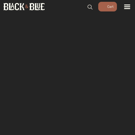
BARBECUES
BBQ ACCESSOIRES
HOUTSKOOL & ROOKHOUT
RUBS & SAUZEN
OUTDOOR COOKING
PIZZA OVENS
SALE
WORKSHOPS & CADEAU
AGENDA
GROEPEN
WORKSHOPS
DINNER & DRINKS
WALKING BBQ