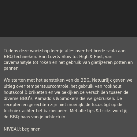
INSTAGRAM
COST
€115.00
NIEUWSBRIEF
LOCATION
BLACK & BLUE BBQ
Houtwerf, Hatertseweg 23B, Nijmegen
Tijdens deze workshop leer je alles over het brede scala aan
BBQ technieken. Van Low & Slow tot High & Fast, van
cavemanstyle tot roken en het gebruik van gietijzeren potten en
pannen.
We starten met het aansteken van de BBQ. Natuurlijk geven we
uitleg over temperatuurcontrole, het gebruik van rookhout,
houtskool & briketten en we bekijken de verschillen tussen de
diverse BBQ’s, Kamado’s & Smokers die we gebruiken. De
recepten en gerechten zijn niet moeilijk, de focus ligt op de
techniek achter het barbecueën. Met alle tips & tricks word jij
de BBQ-baas van je achtertuin.
NIVEAU: beginner.