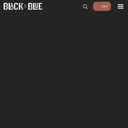
BARBECUES
BBQ ACCESSOIRES
HOUTSKOOL & ROOKHOUT
RUBS & SAUZEN
OUTDOOR COOKING
PIZZA OVENS
SALE
WORKSHOPS & CADEAU
AGENDA
GROEPEN
WORKSHOPS
DINNER & DRINKS
WALKING BBQ