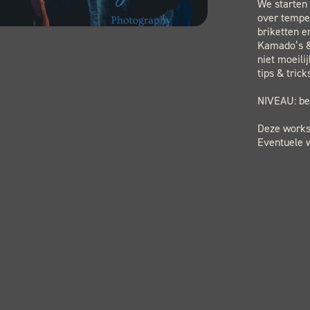
We starten 
over temper
briketten e
Kamado’s &
niet moeili
tips & tric
NIVEAU: be
Deze worksh
Eventuele w