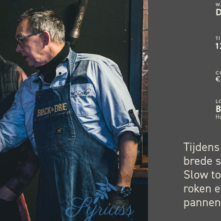
W
T
1
C
€
L
H
Tijdens
brede s
Slow to
roken e
pannen