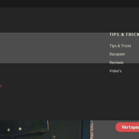
TIPS & TRIC
Tips & Tricks
Recepten
Reviews
Video’s
OPEN WORKSH
WOR
t
TEC
Volgebo
Verlope