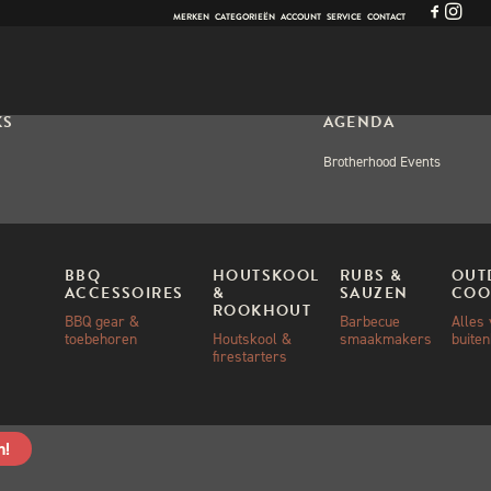
MERKEN
CATEGORIEËN
ACCOUNT
SERVICE
CONTACT
KS
AGENDA
Brotherhood Events
OPS
BBQ
HOUTSKOOL
RUBS &
OUT
ACCESSOIRES
&
SAUZEN
COO
KSHOP BBQ-
ROOKHOUT
BBQ gear &
Barbecue
Alles
HNIEKEN
toebehoren
Houtskool &
smaakmakers
buite
firestarters
ekt
n!