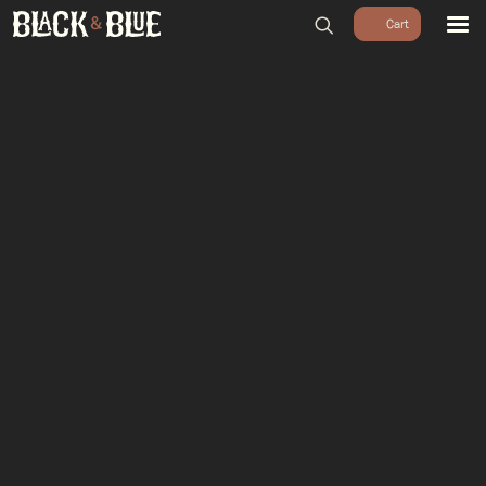
BARBECUES
BBQ ACCESSOIRES
HOUTSKOOL & ROOKHOUT
RUBS & SAUZEN
OUTDOOR COOKING
PIZZA OVENS
SALE
WORKSHOPS & CADEAU
AGENDA
GROEPEN
WORKSHOPS
DINNER & DRINKS
WALKING BBQ