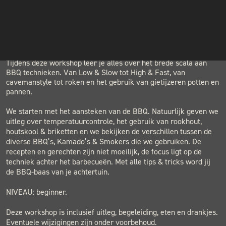
INSTAGRAM
LOCATION
NIEUWSBRIEF
BLACK & BLUE BBQ
Houtwerf, Hatertseweg 23B, Nijmegen
Tijdens deze workshop leer je alles over het brede scala aan
BBQ technieken. Van Low & Slow tot High & Fast, van
cavemanstyle tot roken en het gebruik van gietijzeren potten en
pannen.
We starten met het aansteken van de BBQ. Natuurlijk geven we
uitleg over temperatuurcontrole, het gebruik van rookhout,
houtskool & briketten en we bekijken de verschillen tussen de
diverse BBQ’s, Kamado’s & Smokers die we gebruiken. De
recepten en gerechten zijn niet moeilijk, de focus ligt op de
techniek achter het barbecueën. Met alle tips & tricks word jij
de BBQ-baas van je achtertuin.
NIVEAU: beginner.
Deze workshop is inclusief uitleg, begeleiding, eten en drankjes.
Eventuele wijzigingen zijn onder voorbehoud.