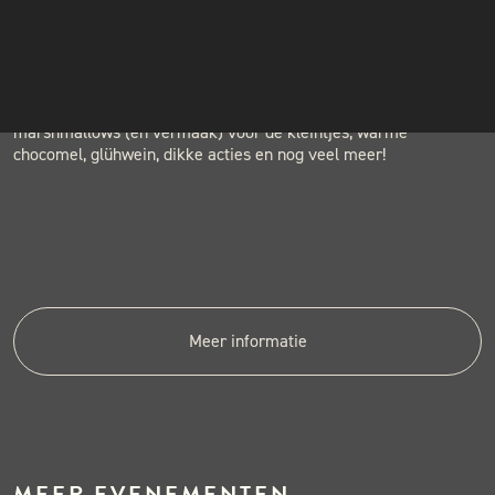
Houtwerf, Hatertseweg 23B, Nijmegen
INSTAGRAM
NIEUWSBRIEF
Wat kun je deze dag verwachten?
BBQ-demonstraties, BBQ-masterclass, proeverijen,
marshmallows (en vermaak) voor de kleintjes, warme
chocomel, glühwein, dikke acties en nog veel meer!
Meer informatie
MEER EVENEMENTEN