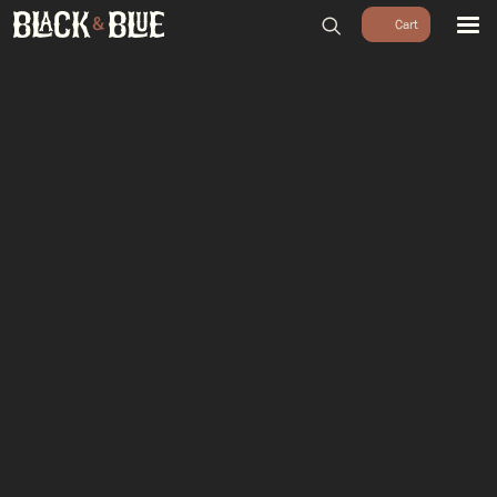
BARBECUES
BBQ ACCESSOIRES
HOUTSKOOL & ROOKHOUT
RUBS & SAUZEN
OUTDOOR COOKING
PIZZA OVENS
SALE
WORKSHOPS & CADEAU
AGENDA
GROEPEN
WORKSHOPS
DINNER & DRINKS
WALKING BBQ