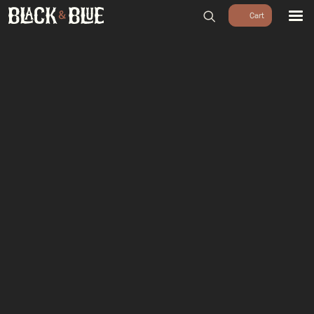
BARBECUES
BBQ ACCESSOIRES
HOUTSKOOL & ROOKHOUT
RUBS & SAUZEN
OUTDOOR COOKING
PIZZA OVENS
SALE
WORKSHOPS & CADEAU
AGENDA
GROEPEN
WORKSHOPS
DINNER & DRINKS
WALKING BBQ