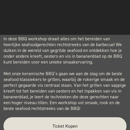
LOCATION
INSTAGRAM
BLACK & BLUE BBQ
Houtwerf, Hatertseweg 23B, Nijmegen
NIEUWSBRIEF
Seafood van de BBQ
In deze BBQ workshop draait alles om het bereiden van
heerlijke seafoodgerechten rechtstreeks van de barbecue! We
duiken in de wereld van gegrilde seafood en ontdekken hoe je
onder andere kreeft, oesters en vis in bananenblad op de BBQ
kunt bereiden voor een unieke smaakervaring.
Met onze keramische BBQ’s gaan we aan de slag om de beste
seafood klassiekers te grillen, waarbij de rokerige smaak en de
perfect gegaarde vis centraal staan. Van het grillen van sappige
kreeft tot het bereiden van oesters en het inpakken van vis in
bananenblad, je leert de technieken die deze gerechten naar
een hoger niveau tillen. Een workshop vol smaak, rook en de
beste seafood rechtstreeks van de BBQ!
Ticket Kopen